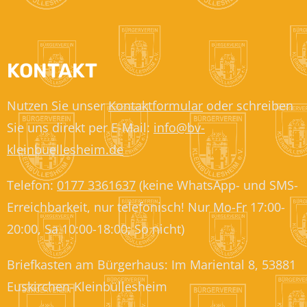
KONTAKT
Nutzen Sie unser
Kontaktformular
oder schreiben
Sie uns direkt per E-Mail:
info@bv-
kleinbuellesheim.de
Telefon:
0177 3361637
(keine WhatsApp- und SMS-
Erreichbarkeit, nur telefonisch! Nur Mo-Fr 17:00-
20:00, Sa 10:00-18:00; So nicht)
Briefkasten am Bürgerhaus: Im Mariental 8, 53881
Euskirchen-Kleinbüllesheim