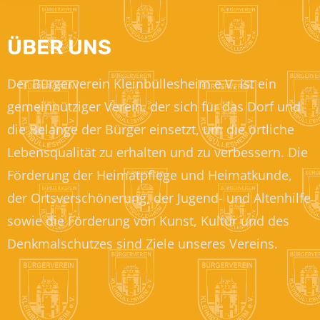
ÜBER UNS
Der Bürgerverein Kleinbüllesheim e.V. ist ein
gemeinnütziger Verein, der sich für das Dorf und
die Belange der Bürger einsetzt, um die örtliche
Lebensqualität zu erhalten und zu verbessern. Die
Förderung der Heimatpflege und Heimatkunde,
der Ortsverschönerung, der Jugend- und Altenhilfe
sowie die Förderung von Kunst, Kultur und des
Denkmalschutzes sind Ziele unseres Vereins.