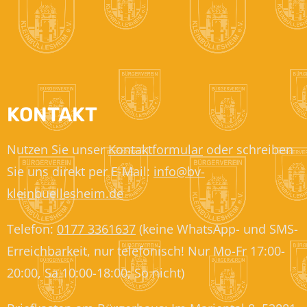
KONTAKT
Nutzen Sie unser
Kontaktformular
oder schreiben
Sie uns direkt per E-Mail:
info@bv-
kleinbuellesheim.de
Telefon:
0177 3361637
(keine WhatsApp- und SMS-
Erreichbarkeit, nur telefonisch! Nur Mo-Fr 17:00-
20:00, Sa 10:00-18:00; So nicht)