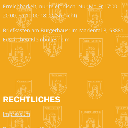
Erreichbarkeit, nur telefonisch! Nur Mo-Fr 17:00-
20:00, Sa 10:00-18:00; So nicht)
Briefkasten am Bürgerhaus: Im Mariental 8, 53881
Euskirchen-Kleinbüllesheim
RECHTLICHES
Impressum