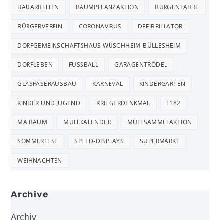
BAUARBEITEN
BAUMPFLANZAKTION
BURGENFAHRT
BÜRGERVEREIN
CORONAVIRUS
DEFIBRILLATOR
DORFGEMEINSCHAFTSHAUS WÜSCHHEIM-BÜLLESHEIM
DORFLEBEN
FUSSBALL
GARAGENTRÖDEL
GLASFASERAUSBAU
KARNEVAL
KINDERGARTEN
KINDER UND JUGEND
KRIEGERDENKMAL
L182
MAIBAUM
MÜLLKALENDER
MÜLLSAMMELAKTION
SOMMERFEST
SPEED-DISPLAYS
SUPERMARKT
WEIHNACHTEN
Archive
Archiv