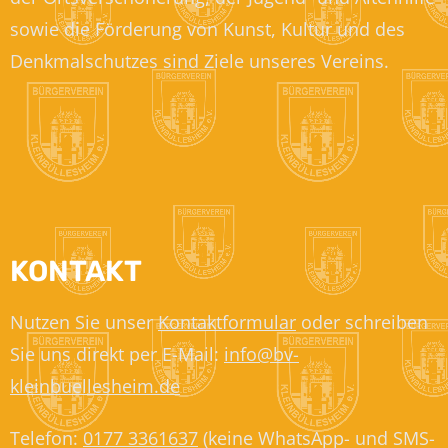
sowie die Förderung von Kunst, Kultur und des
Denkmalschutzes sind Ziele unseres Vereins.
KONTAKT
Nutzen Sie unser
Kontaktformular
oder schreiben
Sie uns direkt per E-Mail:
info@bv-
kleinbuellesheim.de
Telefon:
0177 3361637
(keine WhatsApp- und SMS-