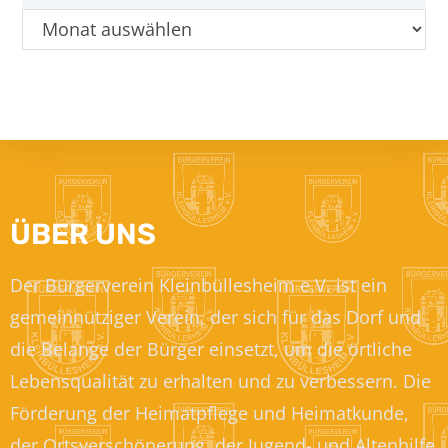
ÜBER UNS
Der Bürgerverein Kleinbüllesheim e.V. ist ein
gemeinnütziger Verein, der sich für das Dorf und
die Belange der Bürger einsetzt, um die örtliche
Lebensqualität zu erhalten und zu verbessern. Die
Förderung der Heimatpflege und Heimatkunde,
der Ortsverschönerung, der Jugend- und Altenhilfe