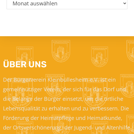
ÜBER UNS
Der Bürgerverein Kleinbüllesheim e.V. ist ein
gemeinnütziger Verein, der sich für das Dorf und
die Belange der Bürger einsetzt, um die örtliche
Lebensqualität zu erhalten und zu verbessern. Die
Förderung der Heimatpflege und Heimatkunde,
der Ortsverschönerung, der Jugend- und Altenhilfe