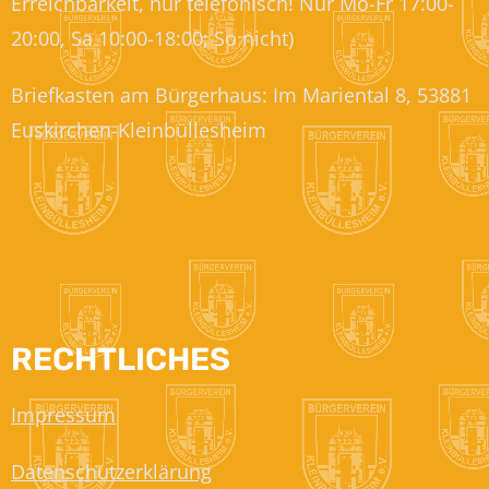
Erreichbarkeit, nur telefonisch! Nur Mo-Fr 17:00-
20:00, Sa 10:00-18:00; So nicht)
Briefkasten am Bürgerhaus: Im Mariental 8, 53881
Euskirchen-Kleinbüllesheim
RECHTLICHES
Impressum
Datenschutzerklärung