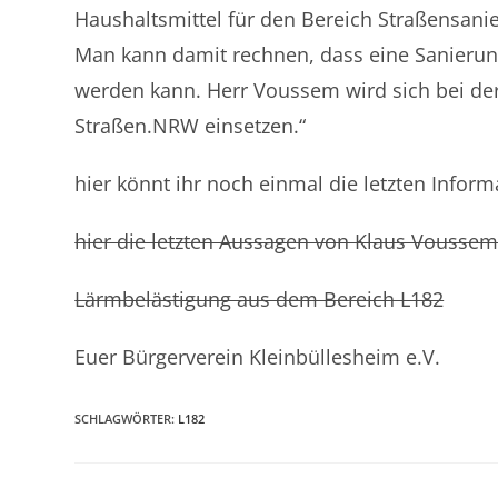
Haushaltsmittel für den Bereich Straßensani
Man kann damit rechnen, dass eine Sanierun
werden kann. Herr Voussem wird sich bei de
Straßen.NRW einsetzen.“
hier könnt ihr noch einmal die letzten Infor
hier die letzten Aussagen von Klaus Vousse
Lärmbelästigung aus dem Bereich L182
Euer Bürgerverein Kleinbüllesheim e.V.
SCHLAGWÖRTER
:
L182
ÜBER UNS