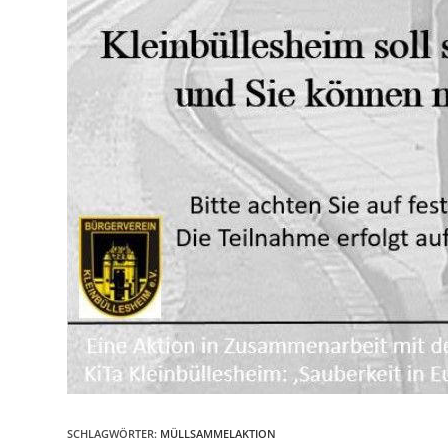
ÜBER UNS
SCHLAGWÖRTER
:
MÜLLSAMMELAKTION