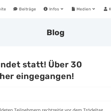
eite
Beiträge
Infos
Medien
Blog
ndet statt! Über 30
her eingegangen!
eldeten Teilnehmern rechtzeitig vor dem Trödeltag