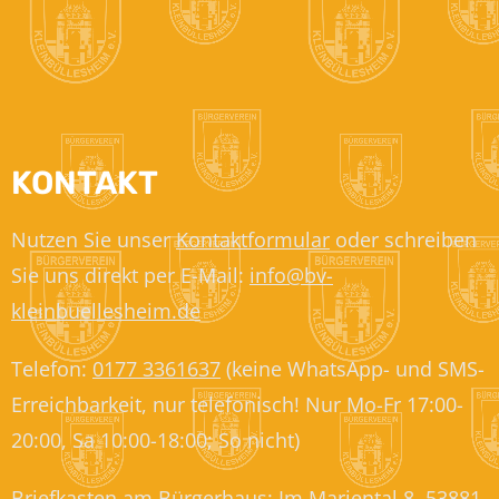
KONTAKT
Nutzen Sie unser
Kontaktformular
oder schreiben
Sie uns direkt per E-Mail:
info@bv-
kleinbuellesheim.de
Telefon:
0177 3361637
(keine WhatsApp- und SMS-
Erreichbarkeit, nur telefonisch! Nur Mo-Fr 17:00-
20:00, Sa 10:00-18:00; So nicht)
Briefkasten am Bürgerhaus: Im Mariental 8, 53881