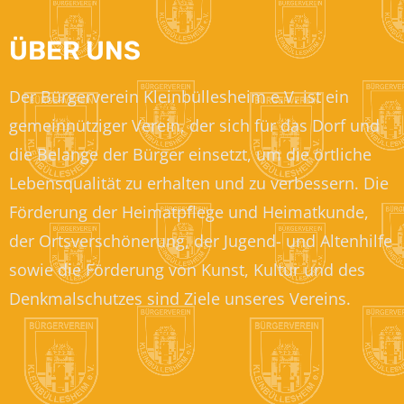
ÜBER UNS
Der Bürgerverein Kleinbüllesheim e.V. ist ein
gemeinnütziger Verein, der sich für das Dorf und
die Belange der Bürger einsetzt, um die örtliche
Lebensqualität zu erhalten und zu verbessern. Die
Förderung der Heimatpflege und Heimatkunde,
der Ortsverschönerung, der Jugend- und Altenhilfe
sowie die Förderung von Kunst, Kultur und des
Denkmalschutzes sind Ziele unseres Vereins.