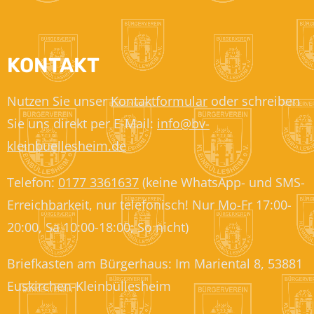
KONTAKT
Nutzen Sie unser
Kontaktformular
oder schreiben
Sie uns direkt per E-Mail:
info@bv-
kleinbuellesheim.de
Telefon:
0177 3361637
(keine WhatsApp- und SMS-
Erreichbarkeit, nur telefonisch! Nur Mo-Fr 17:00-
20:00, Sa 10:00-18:00; So nicht)
Briefkasten am Bürgerhaus: Im Mariental 8, 53881
Euskirchen-Kleinbüllesheim