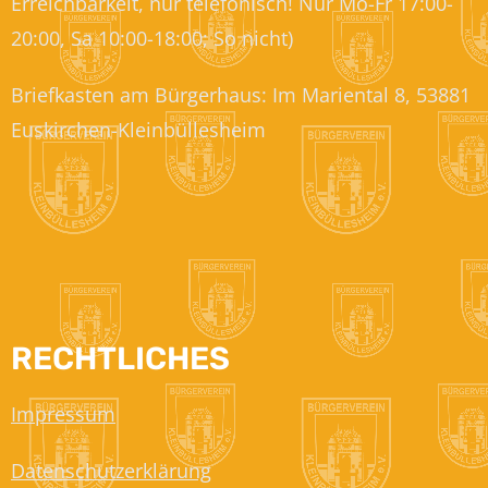
Erreichbarkeit, nur telefonisch! Nur Mo-Fr 17:00-
20:00, Sa 10:00-18:00; So nicht)
Briefkasten am Bürgerhaus: Im Mariental 8, 53881
Euskirchen-Kleinbüllesheim
RECHTLICHES
Impressum
Datenschutzerklärung