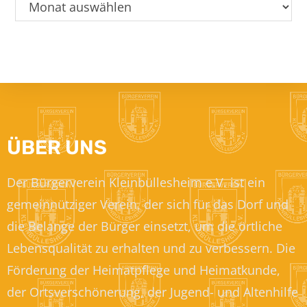
ÜBER UNS
Der Bürgerverein Kleinbüllesheim e.V. ist ein
gemeinnütziger Verein, der sich für das Dorf und
die Belange der Bürger einsetzt, um die örtliche
Lebensqualität zu erhalten und zu verbessern. Die
Förderung der Heimatpflege und Heimatkunde,
der Ortsverschönerung, der Jugend- und Altenhilfe